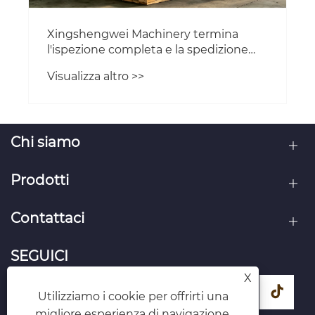
Xingshengwei Machinery termina
l'ispezione completa e la spedizione
del macinatore ultrafine industriale in
Visualizza altro >>
acciaio inossidabile per un cliente
farmaceutico europeo
Chi siamo
Prodotti
Contattaci
SEGUICI
X
Utilizziamo i cookie per offrirti una
migliore esperienza di navigazione,