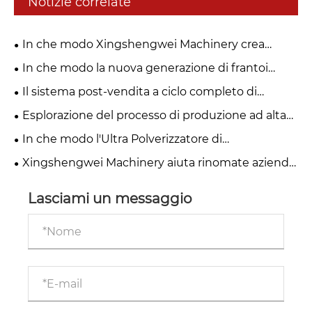
Notizie correlate
In che modo Xingshengwei Machinery crea
frantoi ultrafini di alto livello?
In che modo la nuova generazione di frantoi
ultrafini di Xingshengwei Machinery può aiutare le
Il sistema post-vendita a ciclo completo di
fabbriche a migliorare il ROI
Xingshengwei Machinery offre protezione agli
Esplorazione del processo di produzione ad alta
acquirenti internazionali
precisione e del rigoroso controllo di qualità dei
In che modo l'Ultra Polverizzatore di
macchinari Xingshengwei
Xingshengwei Machinery aiuta le aziende a
Xingshengwei Machinery aiuta rinomate aziende
raggiungere una produzione sostenibile?
farmaceutiche europee a raddoppiare la loro
capacità di produzione di macinazione ultrafine
Lasciami un messaggio