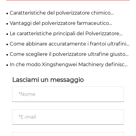
Caratteristiche del polverizzatore chimico
ultrafine.
Vantaggi del polverizzatore farmaceutico
ultrafine.
Le caratteristiche principali del Polverizzatore
Feed Ultrafine.
Come abbinare accuratamente i frantoi ultrafini
alla vostra linea di produzione?
Come scegliere il polverizzatore ultrafine giusto
per la vostra produzione industriale? Linee guida
In che modo Xingshengwei Machinery definisce
fondamentali per gli appalti transfrontalieri
il nuovo standard per la moderna macinazione
ultrafine
Lasciami un messaggio