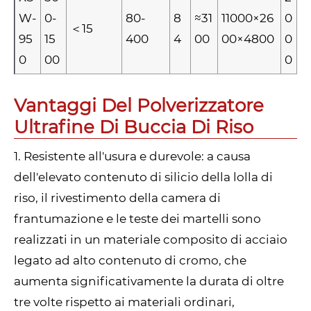
W-
0-
80-
8
≈31
11000×26
0
＜15
95
15
400
4
00
00×4800
0
0
00
0
Vantaggi Del Polverizzatore
Ultrafine Di Buccia Di Riso
1. Resistente all'usura e durevole: a causa
dell'elevato contenuto di silicio della lolla di
riso, il rivestimento della camera di
frantumazione e le teste dei martelli sono
realizzati in un materiale composito di acciaio
legato ad alto contenuto di cromo, che
aumenta significativamente la durata di oltre
tre volte rispetto ai materiali ordinari,