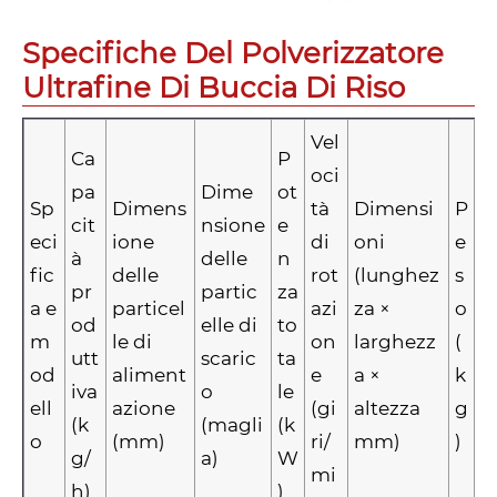
Specifiche Del Polverizzatore
Ultrafine Di Buccia Di Riso
Vel
Ca
P
oci
pa
Dime
ot
Sp
Dimens
tà
Dimensi
P
cit
nsione
e
eci
ione
di
oni
e
à
delle
n
fic
delle
rot
(lunghez
s
pr
partic
za
a e
particel
azi
za ×
o
od
elle di
to
m
le di
on
larghezz
(
utt
scaric
ta
od
aliment
e
a ×
k
iva
o
le
ell
azione
(gi
altezza
g
(k
(magli
(k
o
(mm)
ri/
mm)
)
g/
a)
W
mi
h)
)