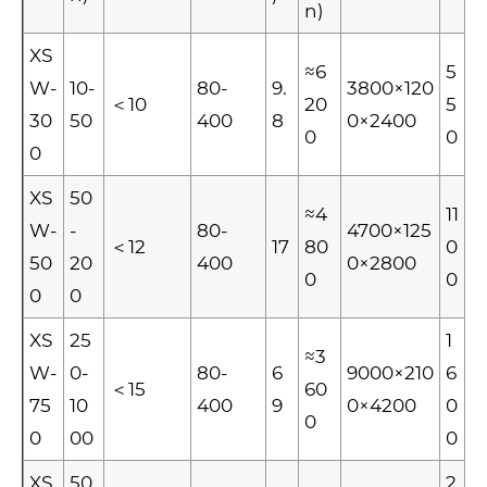
n)
XS
≈6
5
W-
10-
80-
9.
3800×120
＜10
20
5
30
50
400
8
0×2400
0
0
0
XS
50
≈4
11
W-
-
80-
4700×125
＜12
17
80
0
50
20
400
0×2800
0
0
0
0
XS
25
1
≈3
W-
0-
80-
6
9000×210
6
＜15
60
75
10
400
9
0×4200
0
0
0
00
0
XS
50
2