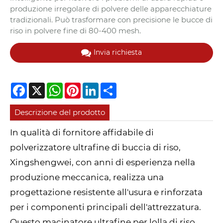
produzione irregolare di polvere delle apparecchiature
tradizionali. Può trasformare con precisione le bucce di
riso in polvere fine di 80-400 mesh.
Invia richiesta
Facebook
X
WhatsApp
Pinterest
LinkedIn
Share
Descrizione del prodotto
In qualità di fornitore affidabile di
polverizzatore ultrafine di buccia di riso,
Xingshengwei, con anni di esperienza nella
produzione meccanica, realizza una
progettazione resistente all'usura e rinforzata
per i componenti principali dell'attrezzatura.
Questo macinatore ultrafine per lolla di riso